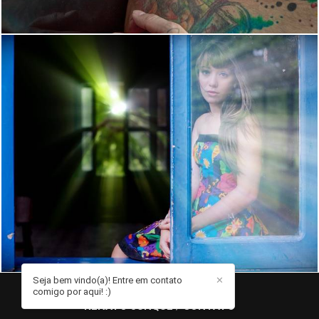
1204
0
Seja bem vindo(a)! Entre em contato
✕
comigo por aqui! :)
RENATO JUNQUE
/
CONTATO