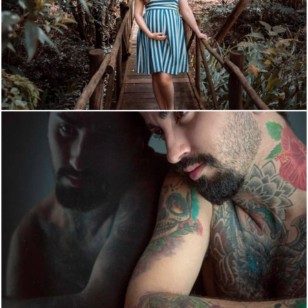
1245
0
1954
14